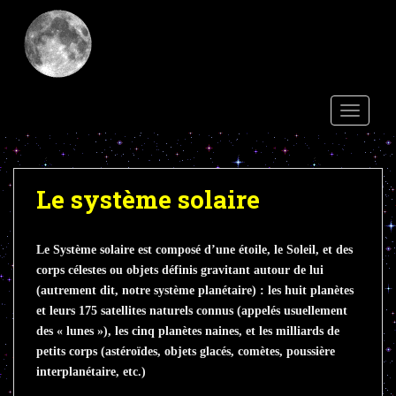
S
k
i
p
t
o
TOGGLE
m
a
i
Le système solaire
n
c
o
Le Système solaire est composé d’une étoile, le Soleil, et des
n
corps célestes ou objets définis gravitant autour de lui
t
(autrement dit, notre système planétaire) : les huit planètes
e
et leurs 175 satellites naturels connus (appelés usuellement
n
des « lunes »), les cinq planètes naines, et les milliards de
t
petits corps (astéroïdes, objets glacés, comètes, poussière
interplanétaire, etc.)